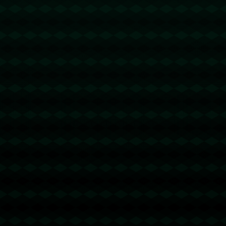
随着其他球队对托马斯的关注，篮网可能面临一定的市场竞争压力。
如芝加哥公牛队或其他正在重建的球队，很可能向他抛出**丰厚的报
价**，以吸引他加盟。因此，篮网在合同谈判中需要保持前瞻性，避
免引发不必要的竞价战。
**球队文化与球员契合度**