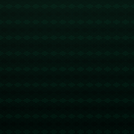
剖析国米对阵荷甲球队的战绩不难发现，荷甲的很多球队都呈现出某
种战术上的“天然优势”。荷甲长期以来重视发展*全攻全守的体系*，
偏好快速传导、边路突袭，同时有着鲜明的青年才俊亮相特点。这一
风格对强调防守和中场控制的意甲球队而言，是一项严峻的挑战。
尤其是在国际米兰与某些荷甲强队交锋的关键战役里，轮换不当及战
术执行偏软，常令国米失去了主导权。例如在著名的欧冠赛场，PSV
埃因霍温和阿贾克斯也多次扮演搅局者的角色。他们利用娴熟的控球
技术和不遗余力的高位压迫，迫使国米失误频出。
不过，这并非单纯的荷甲体系压制意甲体系，还需回看国米自身的问
题。在一些比赛中，国米未能及时调整自己的节奏和打法，以致陷入
被动。例如在大多数对抗中，缺乏对节奏的控制让他们失去了组织反
击的机会，而这样的弱点在对荷甲球队的比赛中更为明显。
### **从“9胜”中挖掘亮点**