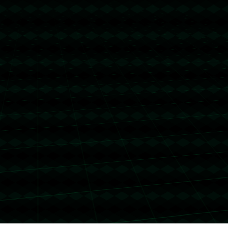
上一篇
丨
中国体育明星都有谁中国十大男体育明星世界十大体育明
星.
下一篇
丨
小圖拉姆貢獻國米處子球+助攻+造點！圖拉姆家族時隔21
年再次閃耀意甲！.
返回
Copyright 2024
维基体育 - 体育赛事平台 - 维基官网
All Rights by
维基体育官网
全国咨询热线：
0311-8431705