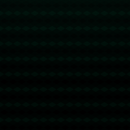
虽然整体战绩不算出彩，但国米也从与荷甲球队的交手中积累了不少
胜利经验。例如，面对阿贾克斯时的几场经典胜利中，国米通过强化
中路防守与快速反击，成功斩获胜局。荷兰德比球队更多倾向于进攻
压制，这恰恰为国米的**防守反击战术**提供了施展空间。
这些胜局也表明，国米面对荷甲球队时不是毫无胜算，而是需要更精
准的战术部署和高效的临场执行。此外，球队核心球员在关键时刻的
发挥也往往能左右比赛。例如，上世纪90年代以来，国米在几场对战
中的胜利得益于球星的决定性贡献，为球队改写了胜负走势。
### **总结国米与荷甲球队交锋的启示**
国米对阵荷甲球队的21场战绩中，9次取胜与两场不敌费耶诺德的经
历不仅是数据，更是一种启示。面对风格鲜明且不乏硬仗能力的对
手，国米需要在坚持传统优势的同时，优化战术灵活性。**21场收获
9胜的历程不仅见证了国米的挑战史，也促进了足坛风格的交流与碰
撞。**