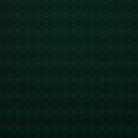
战术纪律。这种技战术上的差异，常常导致两队之间的比赛既激烈又
难以预测。
具体来看，在国米与荷甲球队的**21次交锋**中，尽管取得了9场胜
利，但相比于意大利豪门的身份，这一胜率并不亮眼。傲人的战绩固
然有，但面对一些强劲的对手时，他们却屡屡受挫，尤其对战费耶诺
德的两场比赛更是遗憾连连，两战皆未取胜。
### **费耶诺德：国米面前的真正强敌**
在21场比赛中，国米与荷甲不同球队有过多次碰面，其中*费耶诺德*
成为了一个特殊的存在。这支荷甲老牌劲旅，为欧洲历史贡献了许多
卓越时刻。特别是在欧战赛场上，费耶诺德展现的**技术流打法与顽
强斗志**，让国米在对抗中极为头疼。
两队最具代表性的较量发生在2001-2002赛季的欧洲联盟杯（现为欧
联杯）。那一赛季，国米与费耶诺德在半决赛相遇。这场比赛中，费
耶诺德凭借主客场两回合的稳定发挥，将国米淘汰出局。尤其是在主
场，他们以2:0击败对手，展示了出色的硬仗能力。这种坚韧与技术，
揭示了荷甲球队特有的抗压与执行力，给国米带来了无尽的压力。
国米不仅在这次交手中未能突破，更在后续的比赛中未能找到对阵费
耶诺德的绝佳解法。融入战术调整与心理准备的失败，使得他们在费
耶诺德面前难以翻盘，这也是其在对战荷甲球队整体胜率偏低的缩
影。
### **荷甲球队的风格对国米的“天然克制”**